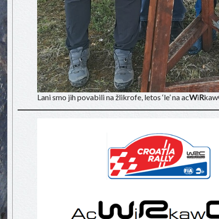
Lani smo jih povabili na žlikrofe, letos ‘le’ na ac
W
i
R
kaw