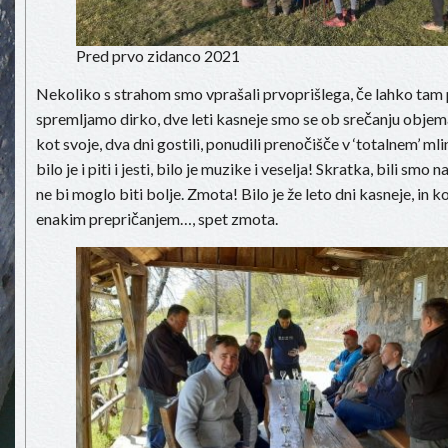
Pred prvo zidanco 2021
Nekoliko s strahom smo vprašali prvoprišlega, če lahko tam
spremljamo dirko, dve leti kasneje smo se ob srečanju objemal
kot svoje, dva dni gostili, ponudili prenočišče v ‘totalnem’ mli
bilo je i piti i jesti, bilo je muzike i veselja! Skratka, bili smo
ne bi moglo biti bolje. Zmota! Bilo je že leto dni kasneje, in 
enakim prepričanjem…, spet zmota.