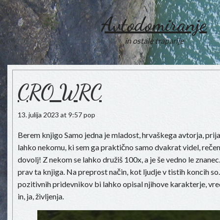
Avtodomiranje
in ostale traparije
CRO WRC
13. julija 2023 at 9:57 pop
Berem knjigo Samo jedna je mladost, hrvaškega avtorja, prij
lahko nekomu, ki sem ga praktično samo dvakrat videl, rečem 
dovolj! Z nekom se lahko družiš 100x, a je še vedno le znanec.
prav ta knjiga. Na preprost način, kot ljudje v tistih koncih so.
pozitivnih pridevnikov bi lahko opisal njihove karakterje, vre
in, ja, življenja.