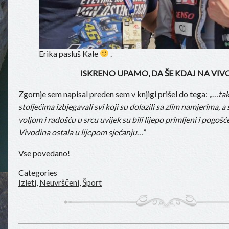
Erika pasluš Kale
.
ISKRENO UPAMO, DA ŠE KDAJ NA VIV
Zgornje sem napisal preden sem v knjigi prišel do tega: ,,…
ta
stoljećima izbjegavali svi koji su dolazili sa zlim namjerima, a
voljom i radošću u srcu uvijek su bili lijepo primljeni i pogošć
Vivodina ostala u lijepom sjećanju
…”
Vse povedano!
Categories
Izleti
,
Neuvrščeni
,
Šport