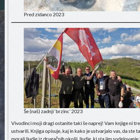
Pred zidanco 2023
Še (naš) zadnji ‘brzinc’ 2023
Vivodinci moji dragi ostanite taki še naprej! Vam knjige ni tre
ustvarili. Knjiga opisuje, kaj in kako je ustvarjalo vas, da ste t
morali ljudje iz drugačnih okolij, ljudje, ki sta jim sodelova