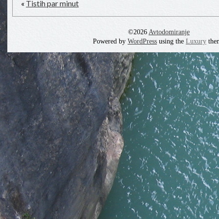
«
Tistih par minut
©2026
Avtodomiranje
Powered by
WordPress
using the
Luxury
the