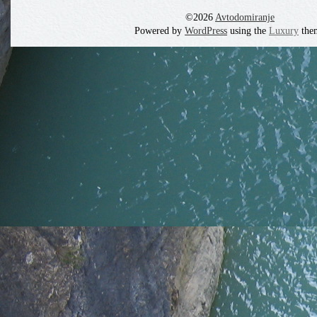
©2026
Avtodomiranje
Powered by
WordPress
using the
Luxury
the