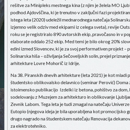
rešitve za Minipleks mestnega kina (z njim je želela MO Ljublj
podhod Ajdovščina, ki je trenutno v zaključni fazi projektiran
istega leta (2020) udeležil mednarodnega natečaja Solinarska 
izjemno velik odziv med ekipami iz celega sveta), revije Out
roku se je registriralo 890 avtorskih ekip, pravočasno in v pop
elaborate oddalo 252 ekip. Med temi je bilo okrog 20% slove
edini izmed Slovencev, ki je za svoj performativen projekt – 
Solinarska hiša – oživljanja Sečoveljskih solin, prejel priznanje
arhitekture Lovre Mohorič iz Idrije.
Na 38. Piranskih dnevih arhitekture (leta 2021) je kot mladi 
študentsko oblikovalsko delavnico (seminar Perović) Doma
istoimensko publikacijo Izdelki iz betona, pohištvo za dom, ki
sodelovanju z Muzejem za arhitekturo in oblikovanje Ljubljan
Zevnik Labom. Tega leta je tudi zmagal na natečaju Univerze
Eutopio (njegova ideja je bila uporabljena kot promocijsko gra
drugo nagrado na študentskem natečaju Renovacija dekanov
za elektrotehniko.