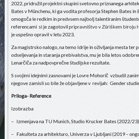
2022, pridružil projektni skupini svetovno priznanega arhit
Bates v Münchenu, ki ga vodita profesorja Stephen Bates in 
omogoča le redkim in predvsem najbolj talentiranim študent
referencami si je zagotovil
pripravništvo v Züriškem biroju
je uspešno opravil v letu 2023.
Za magistrsko nalogo, na temo Idrije in oživljanja mesta ter
odseljevanja in staranja prebivalstva, mu je bila letos odobr
Lenarčiča za nadpovprečne študijske rezultate.
S svojimi idejnimi zasnovami je Lovre Mohorič vzbudil zanim
njegove zamisli so bile že objavljene v revijah: Gender stu
Priloga- Reference
Izobrazba
– Izmenjava na TU Munich, Studio Krucker Bates (2022/23)
– Fakulteta za arhitekturo, Univerza v Ljubljani (2019 – ong