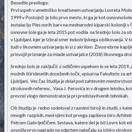
Besedilo predloga:
Prvi uspeh v umetniško kreativnem ustvarjanju Lovreta Moho
1999 v Postojni) je bilo prvo mesto, ki ga je kot osnovnošole
instalacijo Ples norih barv na mednarodni kiparski koloniji v 
osnovne šole ga je leta 2015 pot vodila na Srednjo šolo za ob
v Ljubljani, kjer je izbral smer industrijskega oblikovanja. V te
tudi v likovnem ustvarjanju in si z akrilom Živosrebrne kaplj
prisvojil priznanje za mlade ustvarjalce (2018) likovnega druš
Srednjo šolo je zaključil z odličnim uspehom in se leta 2019, 
možnih štiridesetih doseženih točk, vpisal na Fakulteto za ar
Ljubljani. Ves čas študija je delal pod zahtevnim mentorstvo
strokovnih referenc, Vasa J. Perovića in v drugem letniku, ko
prevzel vlogo demonstratorja pri predstavitvenih tehnikah.
Ob študiju je redno sodeloval z raznimi biroji in studii, s kate
mnogih razpisih, med njimi kot prvega zapiševa biro Arhitek
Petrom Gabrijelčičem. Sestava, katere del je bil Lovre kot edi
osvojila prvo nagrado na odprtem natečaju za izbiro stroko