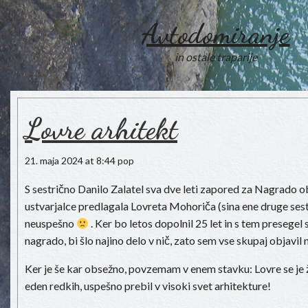
Avtodomiranje
in ostale traparije
Lovre arhitekt
21. maja 2024 at 8:44 pop
S sestrično Danilo Zalatel sva dve leti zapored za Nagrado o
ustvarjalce predlagala Lovreta Mohoriča (sina ene druge ses
neuspešno
. Ker bo letos dopolnil 25 let in s tem presegel
nagrado, bi šlo najino delo v nič, zato sem vse skupaj objavil n
Ker je še kar obsežno, povzemam v enem stavku: Lovre se je ž
eden redkih, uspešno prebil v visoki svet arhitekture!