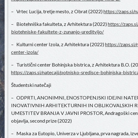
– Vrtec Lucija, tretje mesto, z Obrat (2022)
https://zaps.si/n
– Biotehniška fakulteta, z Arhitektura (2022)
https://zaps.s
biotehniske-fakultete-z-zunanjo-ureditvijo/
– Kulturni center Izola, z Arhitektura (2022)
https://zaps.si/
center-izola/
– Turistični center Bohinjska bistrica, z Arhitektura B.O. (2
https://zaps.si/natecaji/potnisko-sredisce-bohinjska-bistric
Študentski natečaji
– ODPRTI, ANONIMNI, ENOSTOPENJSKI IDEJNI NATE
INOVATIVNIH ARHITEKTURNIH IN OBLIKOVALSKIH R
UMESTITEV BRANJA V JAVNI PROSTOR, Andragoški center
objavlja, second prize (2022)
– Maska za Eutopio, Univerza v Ljubljana, prva nagrada, iz