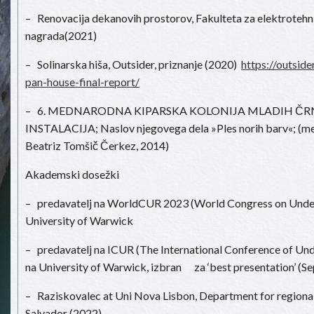
– Renovacija dekanovih prostorov, Fakulteta za elektrotehn
nagrada(2021)
– Solinarska hiša, Outsider, priznanje (2020)
https://outside
pan-house-final-report/
– 6. MEDNARODNA KIPARSKA KOLONIJA MLADIH ČRNO
INSTALACIJA; Naslov njegovega dela »Ples norih barv«; (men
Beatriz Tomšič Čerkez, 2014)
Akademski dosežki
– predavatelj na WorldCUR 2023 (World Congress on Unde
University of Warwick
– predavatelj na ICUR (The International Conference of Un
na University of Warwick, izbran za ‘best presentation’ (
– Raziskovalec at Uni Nova Lisbon, Department for regional 
Salvador (2022)