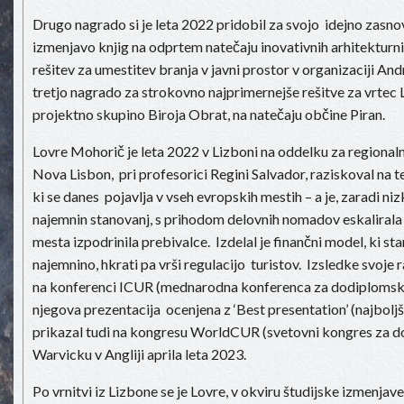
Drugo nagrado si je leta 2022 pridobil za svojo idejno zasno
izmenjavo knjig na odprtem natečaju inovativnih arhitekturni
rešitev za umestitev branja v javni prostor v organizaciji An
tretjo nagrado za strokovno najprimernejše rešitve za vrtec L
projektno skupino Biroja Obrat, na natečaju občine Piran.
Lovre Mohorič je leta 2022 v Lizboni na oddelku za regional
Nova Lisbon, pri profesorici Regini Salvador, raziskoval na 
ki se danes pojavlja v vseh evropskih mestih – a je, zaradi niz
najemnin stanovanj, s prihodom delovnih nomadov eskalirala v
mesta izpodrinila prebivalce. Izdelal je finančni model, ki s
najemnino, hkrati pa vrši regulacijo turistov. Izsledke svoje 
na konferenci ICUR (mednarodna konferenca za dodiplomske r
njegova prezentacija ocenjena z ‘Best presentation’ (najboljš
prikazal tudi na kongresu WorldCUR (svetovni kongres za d
Warvicku v Angliji aprila leta 2023.
Po vrnitvi iz Lizbone se je Lovre, v okviru študijske izmenjave