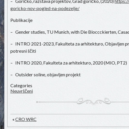
– Goričko, razstava projektov, Grad goričko, (2020)
https:/
goricko-nov-pogled-na-podezelje/
Publikacije
– Gender studies, TU Munich, with Die Bloccckierten, Cas
– INTRO 2021-2023, Fakulteta za arhitekturo, Objavljen pro
potresni ščiti
– INTRO 2020, Fakulteta za arhitekturo, 2020 (MIO, PT2)
– Outsider soline, objavljen projekt
Categories
Neuvrščeni
«
CRO WRC