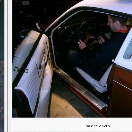
… pa dec v avto