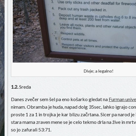
Divje; a legalno!
1.2.
Sreda
Danes zvečer sem šel pa eno košarko gledat na
Furman unive
nimam. Obramba je huda, napad dolg 35sec, lahko igrajo co
proste 1 za 1 in trojka je kar blizu začrtana. Sicer pa narod je i
stara mama zraven mene se je celo tekmo drla na žive in mrt
so jo zafurali 53:71.