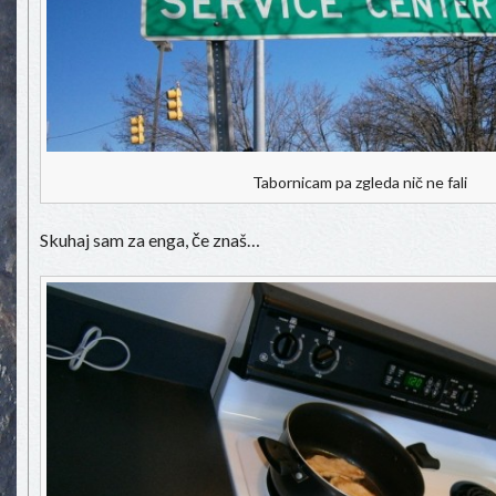
Tabornicam pa zgleda nič ne fali
Skuhaj sam za enga, če znaš…