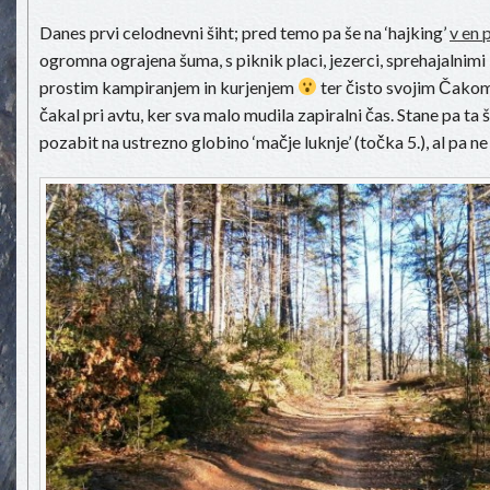
Danes prvi celodnevni šiht; pred temo pa še na ‘hajking’
v en 
ogromna ograjena šuma, s piknik placi, jezerci, sprehajalnimi
prostim kampiranjem in kurjenjem
ter čisto svojim Čakom
čakal pri avtu, ker sva malo mudila zapiralni čas. Stane pa ta
pozabit na ustrezno globino ‘mačje luknje’ (točka 5.), al pa ne