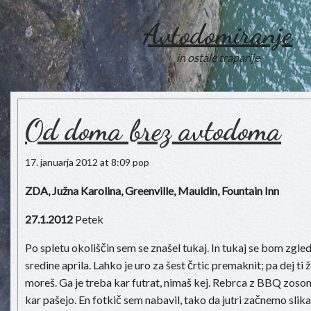
Avtodomiranje
in ostale traparije
Od doma brez avtodoma
17. januarja 2012 at 8:09 pop
Z
DA, Južna Karolina, Greenville, Mauldin, Fountain Inn
27.1.2012
Petek
Po spletu okoliščin sem se znašel tukaj. In tukaj se bom zgle
sredine aprila. Lahko je uro za šest črtic premaknit; pa dej ti
moreš. Ga je treba kar futrat, nimaš kej. Rebrca z BBQ zos
kar pašejo. En fotkič sem nabavil, tako da jutri začnemo slika