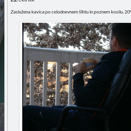
Zaslužena kavica po celodnevnem šihtu in poznem kosilu. 2