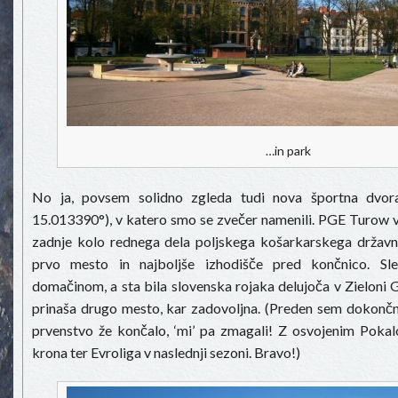
…in park
No ja, povsem solidno zgleda tudi nova športna dvor
15.013390°), v katero smo se zvečer namenili. PGE Turow v
zadnje kolo rednega dela poljskega košarkarskega državn
prvo mesto in najboljše izhodišče pred končnico. Sle
domačinom, a sta bila slovenska rojaka delujoča v Zieloni 
prinaša drugo mesto, kar zadovoljna. (Preden sem dokončno
prvenstvo že končalo, ‘mi’ pa zmagali! Z osvojenim Pokal
krona ter Evroliga v naslednji sezoni. Bravo!)