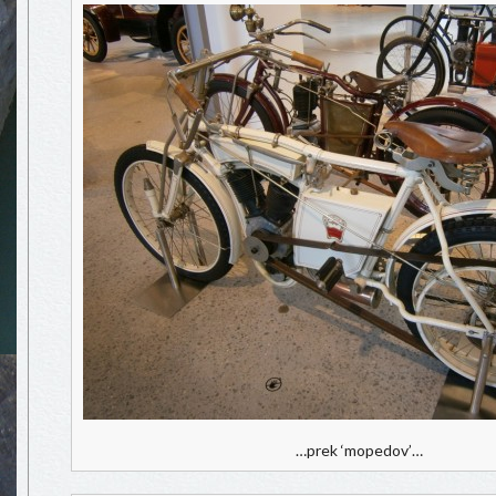
…prek ‘mopedov’…