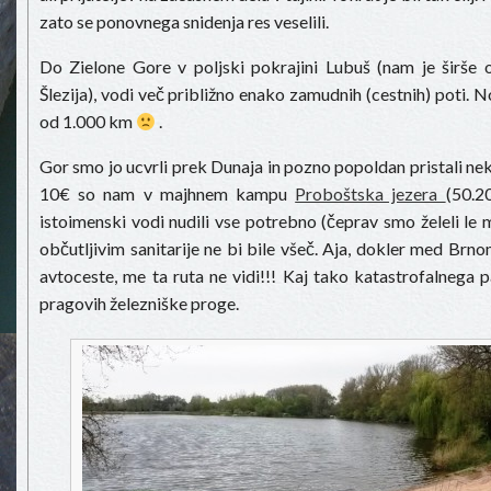
zato se ponovnega snidenja res veselili.
Do Zielone Gore v poljski pokrajini Lubuš (nam je širše
Šlezija), vodi več približno enako zamudnih (cestnih) poti. N
od 1.000 km
.
Gor smo jo ucvrli prek Dunaja in pozno popoldan pristali ne
10€ so nam v majhnem kampu
Proboštska jezera
(50.2
istoimenski vodi nudili vse potrebno (čeprav smo želeli le m
občutljivim sanitarije ne bi bile všeč. Aja, dokler med Brn
avtoceste, me ta ruta ne vidi!!! Kaj tako katastrofalnega p
pragovih železniške proge.