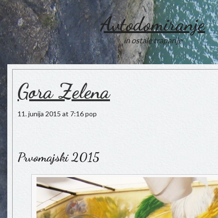
Avtodomiranje
in ostale traparije
Gora Zelena
11. junija 2015 at 7:16 pop
.
Prvomajski 2015