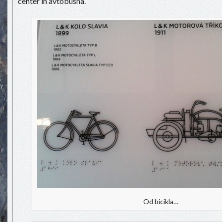
center in avtobusna.
Od bicikla…