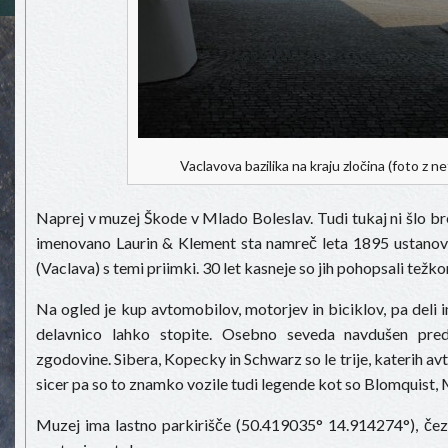
Vaclavova bazilika na kraju zločina (foto z ne
Naprej v muzej Škode v Mlado Boleslav. Tudi tukaj ni šlo b
imenovano Laurin & Klement sta namreč leta 1895 ustanovil
(Vaclava) s temi priimki. 30 let kasneje so jih pohopsali težk
Na ogled je kup avtomobilov, motorjev in biciklov, pa deli i
delavnico lahko stopite. Osebno seveda navdušen pre
zgodovine. Sibera, Kopecky in Schwarz so le trije, katerih av
sicer pa so to znamko vozile tudi legende kot so Blomquist, 
Muzej ima lastno parkirišče (50.419035° 14.914274°), čez 