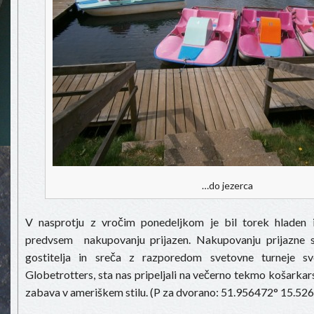
…do jezerca
V nasprotju z vročim ponedeljkom je bil torek hladen 
predvsem nakupovanju prijazen. Nakupovanju prijazne so
gostitelja in sreča z razporedom svetovne turneje s
Globetrotters, sta nas pripeljali na večerno tekmo košarkar
zabava v ameriškem stilu. (P za dvorano: 51.956472° 15.52