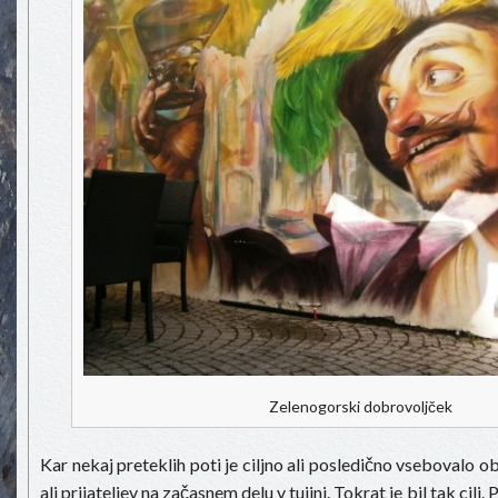
Zelenogorski dobrovoljček
Kar nekaj preteklih poti je ciljno ali posledično vsebovalo o
ali prijateljev na začasnem delu v tujini. Tokrat je bil tak cilj. 