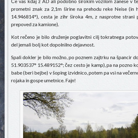
Če vas kdaj z AD ali podobno širokim vozilom zanese v te 
prometni znak za 2,1m širine na prehodu reke Neise (in 
14.946814°), cesta je zihr široka 4m, z nasprotne strani 
prepoved za kamione).
Kot rečeno je bilo druženje poglavitni cilj tokratnega potov
del jemali bolj kot dopolnilno dejavnost.
Spali dokler je bilo možno, po poznem zajtrku na špancir do
51.903537° 15.489152°; čez cesto je kamp), pa na pozno kosi
babe (beri bejbe) v šoping izvidnico, potem pa vsi na večer
rojaka in gospe umetnice. Fajn!