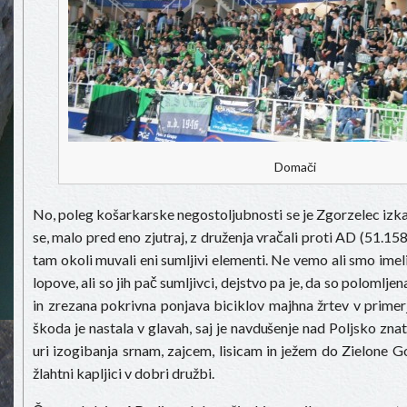
Domači
No, poleg košarkarske negostoljubnosti se je Zgorzelec izka
se, malo pred eno zjutraj, z druženja vračali proti AD (51.1
tam okoli muvali eni sumljivi elementi. Ne vemo ali smo imeli
lopove, ali so jih pač sumljivci, dejstvo pa je, da so polomlj
in zrezana pokrivna ponjava biciklov majhna žrtev v primerj
škoda je nastala v glavah, saj je navdušenje nad Poljsko znat
uri izogibanja srnam, zajcem, lisicam in ježem do Zielone G
žlahtni kapljici v dobri družbi.