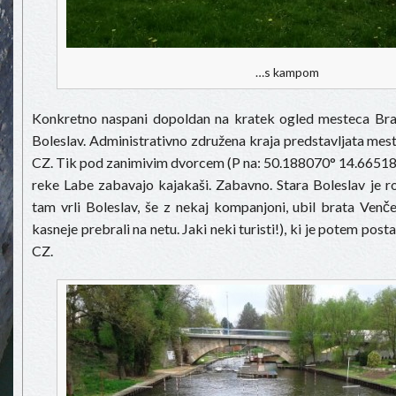
…s kampom
Konkretno naspani dopoldan na kratek ogled mesteca Bra
Boleslav. Administrativno združena kraja predstavljata mes
CZ. Tik pod zanimivim dvorcem (P na: 50.188070° 14.66518
reke Labe zabavajo kajakaši. Zabavno. Stara Boleslav je ro
tam vrli Boleslav, še z nekaj kompanjoni, ubil brata Venč
kasneje prebrali na netu. Jaki neki turisti!), ki je potem posta
CZ.