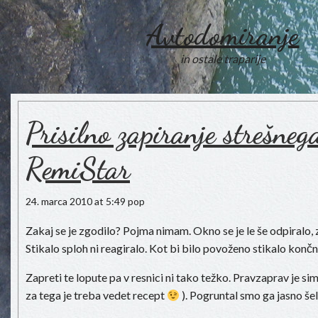
Avtodomiranje
in ostale traparije
Prisilno zapiranje strešneg
RemiStar
24. marca 2010 at 5:49 pop
Zakaj se je zgodilo? Pojma nimam. Okno se je le še odpiralo, z
Stikalo sploh ni reagiralo. Kot bi bilo povoženo stikalo konč
Zapreti te lopute pa v resnici ni tako težko. Pravzaprav je si
za tega je treba vedet recept
). Pogruntal smo ga jasno š