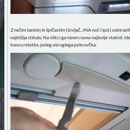
Z nečim tankim in špičastim (izvijač, JNA nož
ipd.) odstraniš
J
najbližja stikalu. Na slikci ga nisem ravno najbolje vtaknil. Id
koncu rešetke, poleg okroglega pokrovčka.