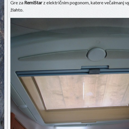
Gre za
RemiStar
z električnim pogonom, katere večalmanj vgr
žlahto.