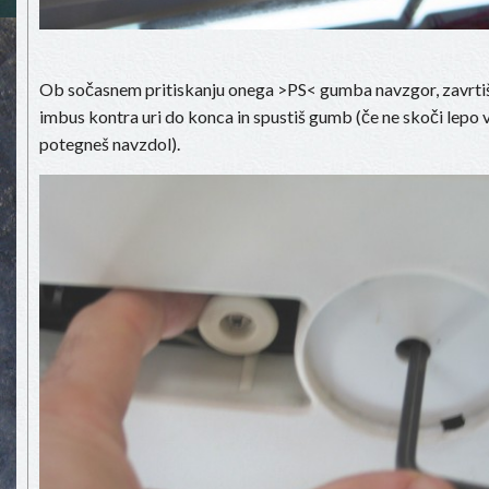
Ob sočasnem pritiskanju onega >PS< gumba navzgor, zavrti
imbus kontra uri do konca in spustiš gumb (če ne skoči lepo 
potegneš navzdol).