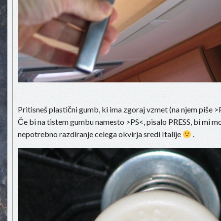
Pritisneš plastični gumb, ki ima zgoraj vzmet (na njem piše >P
Če bi na tistem gumbu namesto >PS<, pisalo PRESS, bi mi mor
nepotrebno razdiranje celega okvirja sredi Italije
.