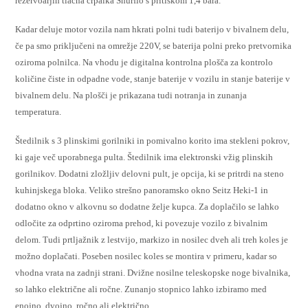
rezervoarjih tlačna črpalka Shurflo s pritiskom 1,4 bara.
Kadar deluje motor vozila nam hkrati polni tudi baterijo v bivalnem delu,
če pa smo priključeni na omrežje 220V, se baterija polni preko pretvornika
oziroma polnilca. Na vhodu je digitalna kontrolna plošča za kontrolo
količine čiste in odpadne vode, stanje baterije v vozilu in stanje baterije v
bivalnem delu. Na plošči je prikazana tudi notranja in zunanja
temperatura.
Štedilnik s 3 plinskimi gorilniki in pomivalno korito ima stekleni pokrov,
ki gaje več uporabnega pulta. Štedilnik ima elektronski vžig plinskih
gorilnikov. Dodatni zložljiv delovni pult, je opcija, ki se pritrdi na steno
kuhinjskega bloka. Veliko strešno panoramsko okno Seitz Heki-1 in
dodatno okno v alkovnu so dodatne želje kupca. Za doplačilo se lahko
odločite za odprtino oziroma prehod, ki povezuje vozilo z bivalnim
delom. Tudi prtljažnik z lestvijo, markizo in nosilec dveh ali treh koles je
možno doplačati. Poseben nosilec koles se montira v primeru, kadar so
vhodna vrata na zadnji strani. Dvižne nosilne teleskopske noge bivalnika,
so lahko električne ali ročne. Zunanjo stopnico lahko izbiramo med
enojno, dvojno, ročno ali električno.