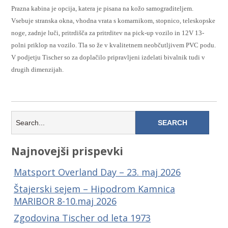
Prazna kabina je opcija, katera je pisana na kožo samograditeljem.
Vsebuje stranska okna, vhodna vrata s komarnikom, stopnico, teleskopske
noge, zadnje luči, pritrdišča za pritrditev na pick-up vozilo in 12V 13-
polni priklop na vozilo. Tla so že v kvalitetnem neobčutljivem PVC podu.
V podjetju Tischer so za doplačilo pripravljeni izdelati bivalnik tudi v
drugih dimenzijah.
Najnovejši prispevki
Matsport Overland Day – 23. maj 2026
Štajerski sejem – Hipodrom Kamnica
MARIBOR 8-10.maj 2026
Zgodovina Tischer od leta 1973