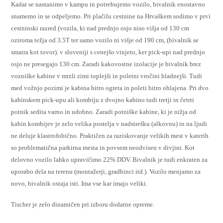
Kadar se nastanimo v kampu in potrebujemo vozilo, bivalnik enostavno
snamemo in se odpeljemo. Pri plačilu cestnine na Hrvaškem sodimo v prvi
cestninski razred (vozila, ki nad prednjo osjo niso višja od 130 cm
oziroma težja od 3.5T ter samo vozilo ni višje od 190 cm, (bivalnik se
smatra kot tovor). v sloveniji s cenejšo vinjeto, ker pick-upi nad prednjo
osjo ne presegajo 130 cm. Zaradi kakovostne izolacije je bivalnik brez
vozniške kabine v mrzli zimi toplejši in poletni vročini hladnejši. Tudi
med vožnjo pozimi je kabina hitro ogreta in poleti hitro ohlajena. Pri dvo
kabinskem pick-upu ali kombiju z dvojno kabino tudi tretji in četrti
potnik sedita varno in udobno. Zaradi potniške kabine, ki je nižja od
kabin kombijev je zelo velika postelja v nadstrešku (alkovnu) in na ljudi
ne deluje klastrofobično. Praktičen za raziskovanje velikih mest v katerih
so problematična parkirna mesta in povsem neodvisen v divjini. Kot
delovno vozilo lahko upravičimo 22% DDV. Bivalnik je tudi enkraten za
uporabo dela na terenu (montažerji, gradbinci itd.). Vozilo menjamo za
novo, bivalnik ostaja isti. Ima vse kar imajo veliki.
Tischer je zelo dinamičen pri izboru dodatne opreme.