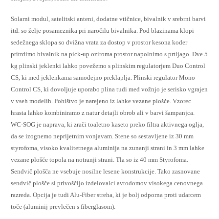
Solarni modul, satelitski anteni, dodatne vtičnice, bivalnik v srebrni barvi
itd. so želje posameznika pri naročilu bivalnika. Pod blazinama klopi
sedežnega sklopa so dvižna vrata za dostop v prostor kesona koder
pritrdimo bivalnik na pick-up oziroma prostor napolnimo s prtljago. Dve 5
kg plinski jeklenki lahko povežemo s plinskim regulatorjem Duo Control
CS, ki med jeklenkama samodejno preklaplja. Plinski regulator Mono
Control CS, ki dovoljuje uporabo plina tudi med vožnjo je serisko vgrajen
v vseh modelih. Pohištvo je narejeno iz lahke vezane plošče. Vzorec
hrasta lahko kombiniramo z natur detajli obrob ali v barvi šampanjca.
WC-SOG je naprava, ki zrači toaletno kaseto preko filtra aktivnega oglja,
da se izognemo neprijetnim vonjavam. Stene so sestavljene iz 30 mm
styrofoma, visoko kvalitetnega aluminija na zunanji strani in 3 mm lahke
vezane plošče topola na notranji strani. Tla so iz 40 mm Styrofoma.
Sendvič plošča ne vsebuje nosilne lesene konstrukcije. Tako zasnovane
sendvič plošče si privoščijo izdelovalci avtodomov visokega cenovnega
razreda. Opcija je tudi Alu-Fiber streha, ki je bolj odporna proti udarcem
toče (aluminij prevlečen s fiberglasom).