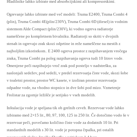
Hladilnike lahko izbirate med absorbcijskimi ali kompresorskimi.
Ogrevanje lahko izbirate med več modeli: Truma E2400, Truma Combi 4
(plin), Truma Combi 4E(plin/230V), Truma Combi 6D (diesel) in vodnim
sistemom Alde Compact (plin/230V), ki vodno ogreva radiatorje
nameščene po kompletnem bivalniku. Radiatorji so skriti v dvojnih
stenah in ogrevajo zrak skozi odprtine in reže nameščene na mestih z
najboljšim izkoristkom.. E 2400 ogreva prostor z razpihavanjem vročega
zraka, Truma Combi pa poleg razpihavanja ogreva tudi 10 litrov vode.
Omenjene peči razpihujejo vroč zrak pod posteljo v nadstrešku, za
naslonjali sedežev, pod sedeži, v predel rezervoarja čiste vode, skozi šobe
v toaletni prostor, prostor WC kasete, v izoliran prostor rezervoarja
odpadne vode, na vhodno stopnico in dve šobi pod mizo. Vzmetenje
Frolistar za zgornje ležišče je serijsko v vseh modelih.
Inštalacija vode je speljana tik ob grelnih ceveh. Rezervoar vode lahko
izbiramo med 2×15 lit., 80, 97, 100, 125 in 250 lit. Če dotočimo vodo še v
rezervoar peči, povečamo količino čiste vode za dodatnih 10 lit. Pri
standardnih modelih s 30 lit. vode je potopna črpalka, pri ostalih