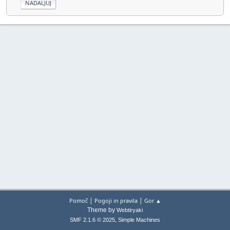
|
|
Pomoč
Pogoji in pravila
Gor ▲
Theme by
Webtiryaki
,
SMF 2.1.6 © 2025
Simple Machines