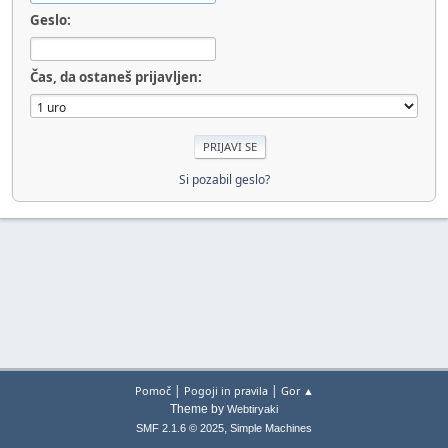
Geslo:
Čas, da ostaneš prijavljen:
Si pozabil geslo?
|
|
Pomoč
Pogoji in pravila
Gor ▲
Theme by
Webtiryaki
,
SMF 2.1.6 © 2025
Simple Machines