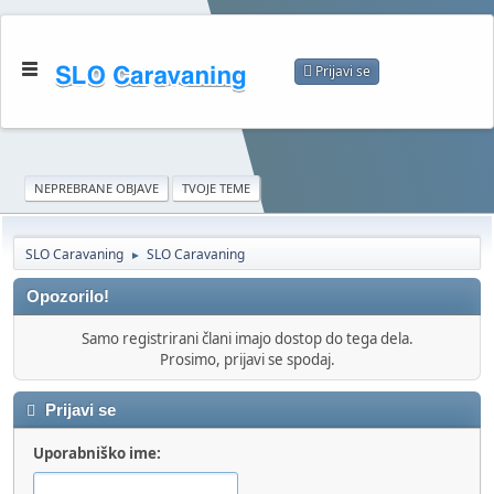
Prijavi se
NEPREBRANE OBJAVE
TVOJE TEME
SLO Caravaning
SLO Caravaning
►
Opozorilo!
Samo registrirani člani imajo dostop do tega dela.
Prosimo, prijavi se spodaj.
Prijavi se
Uporabniško ime: